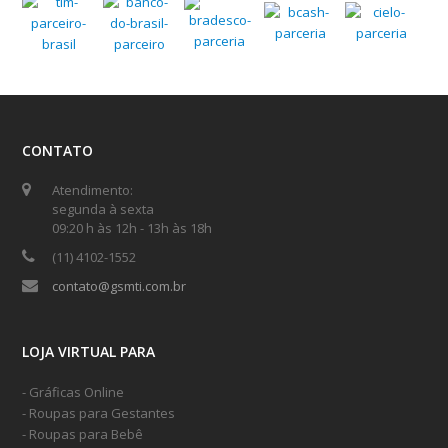
CONTATO
Atendimento:
segunda à sexta
09:20 h às 12h - 13h às 18h
(11) 4102-1552
contato@gsmti.com.br
LOJA VIRTUAL PARA
- Gráficas Online
- Roupas para Gestantes
- Roupas para Bebê